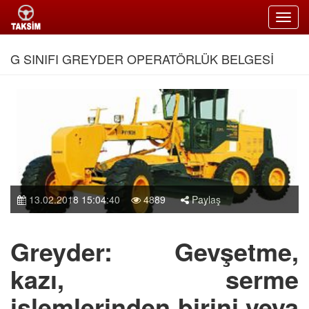
Toggl
navig
G SINIFI GREYDER OPERATÖRLÜK BELGESİ
13.02.2018 15:04:40
4889
Paylaş
Greyder: Gevşetme,
kazı, serme
işlemlerinden birini veya