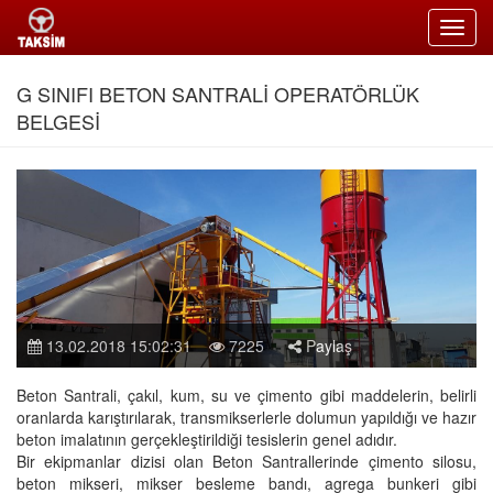
Toggl
navig
G SINIFI BETON SANTRALİ OPERATÖRLÜK
BELGESİ
13.02.2018 15:02:31
7225
Paylaş
Beton Santrali, çakıl, kum, su ve çimento gibi maddelerin, belirli
oranlarda karıştırılarak, transmikserlerle dolumun yapıldığı ve hazır
beton imalatının gerçekleştirildiği tesislerin genel adıdır.
Bir ekipmanlar dizisi olan Beton Santrallerinde çimento silosu,
beton mikseri, mikser besleme bandı, agrega bunkeri gibi