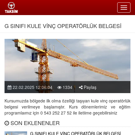
Toggl
navig
G SINIFI KULE VİNÇ OPERATÖRLÜK BELGESİ
22.02.2025 12:06:04
1334
Paylaş
Kursumuzda bölgede ilk olma özelliği taşıyan kule vinç operatörlük
belgesi verilmeye başlamıştır. Kurs dönemlerimiz ve eğitim
programlaımız için 0 543 252 27 52 ile iletiime geçebilirsiniz
SON EKLENENLER
G SINIFI KULE VİNÇ OPERATÖRLÜK BELGESİ