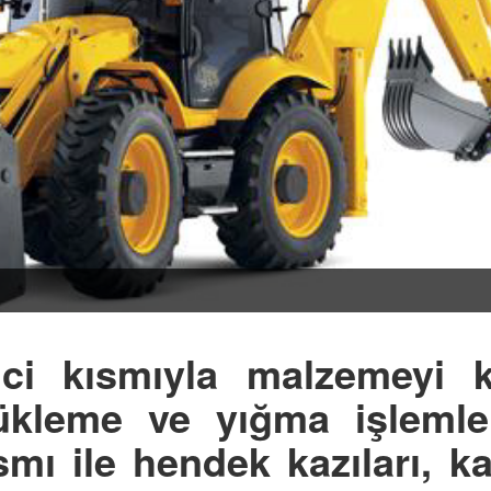
ici kısmıyla malzemeyi k
ükleme ve yığma işlemler
smı ile hendek kazıları, k