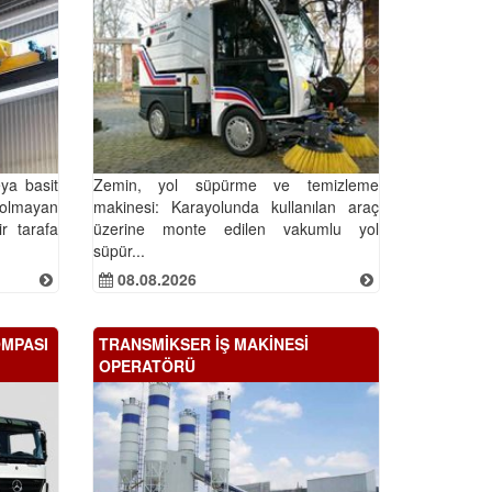
eya basit
Zemin, yol süpürme ve temizleme
olmayan
makinesi: Karayolunda kullanılan araç
r tarafa
üzerine monte edilen vakumlu yol
süpür...
08.08.2026
OMPASI
TRANSMİKSER İŞ MAKİNESİ
OPERATÖRÜ