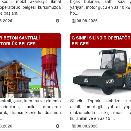
 kodlu mobil akarkayıt ikmal
bıçak bulunan, sathi kazı 
 operatörük belgesi kursumuzda
yarıyan, motor gücü en az 40 kw
e başlam...
hp...
8.2026
08.08.2026
IFI BETON SANTRALİ
G SINIFI SİLİNDİR OPERATÖ
TÖRLÜK BELGESİ
BELGESİ
ntrali, çakıl, kum, su ve çimento
Silindir: Toprak, stabilize, kı
addelerin, belirli oranlarda
asfalt, temel gibi yol alt yapı
ılarak, transmikserlerle dolumun
malzemelerin sıkıştırılması 
..
kullanılan ve en az 15 ...
8.2026
08.08.2026