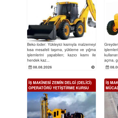
Beko-loder: Yükleyici kısmıyla malzemeyi
Greyde
kısa mesafeli taşıma, yükleme ve yığma
işlemle
işlemlerini yapabilen; kazıcı kısmı ile
kullana
hendek kaz...
açma, ge
08.08.2026
08.0
İŞ MAKİNESİ ZEMİN DELGİ (DELİCİ)
İŞ MAK
OPERATÖRÜ YETİŞTİRME KURSU
MÜCAD