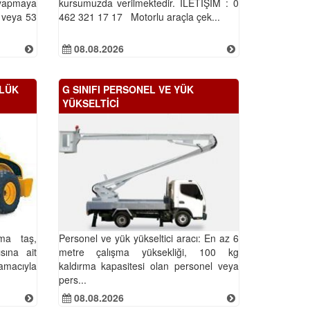
yapmaya
kursumuzda verilmektedir. İLETİŞİM : 0
 veya 53
462 321 17 17 Motorlu araçla çek...
08.08.2026
RLÜK
G SINIFI PERSONEL VE YÜK
YÜKSELTİCİ
rma taş,
Personel ve yük yükseltici aracı: En az 6
sına ait
metre çalışma yüksekliği, 100 kg
amacıyla
kaldırma kapasitesi olan personel veya
pers...
08.08.2026