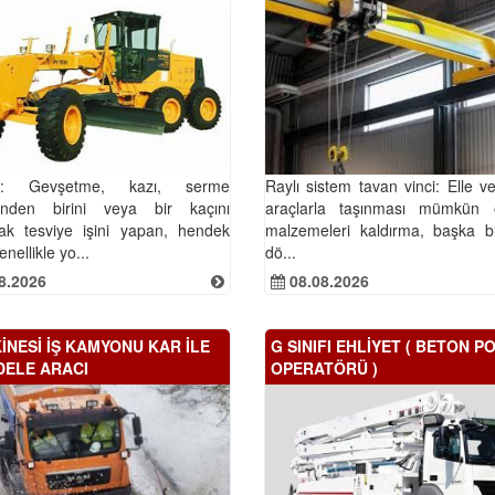
r: Gevşetme, kazı, serme
Raylı sistem tavan vinci: Elle v
rinden birini veya bir kaçını
araçlarla taşınması mümkün 
rak tesviye işini yapan, hendek
malzemeleri kaldırma, başka bi
nellikle yo...
dö...
8.2026
08.08.2026
İNESİ İŞ KAMYONU KAR İLE
G SINIFI EHLİYET ( BETON P
ELE ARACI
OPERATÖRÜ )