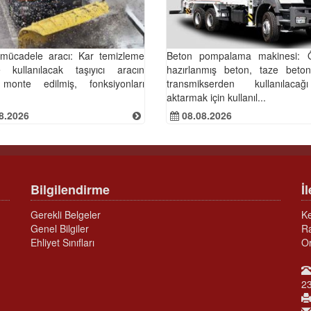
 mücadele aracı: Kar temizleme
Beton pompalama makinesi: 
de kullanılacak taşıyıcı aracın
hazırlanmış beton, taze beton
monte edilmiş, fonksiyonları
transmikserden kullanılaca
aktarmak için kullanıl...
8.2026
08.08.2026
Bilgilendirme
İ
Gerekli Belgeler
K
Genel Bilgiler
Ra
Ehliyet Sınıfları
O
2