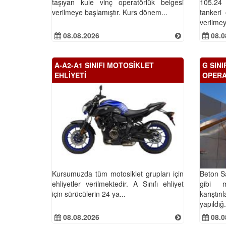
taşıyan kule vinç operatörlük belgesi
105.24
verilmeye başlamıştır. Kurs dönem...
tankeri
verilmey
08.08.2026
08.0
A-A2-A1 SINIFI MOTOSİKLET
G SIN
EHLİYETİ
OPERA
Kursumuzda tüm motosiklet grupları için
Beton Sa
ehliyetler verilmektedir. A Sınıfı ehliyet
gibi m
için sürücülerin 24 ya...
karıştır
yapıldığ.
08.08.2026
08.0