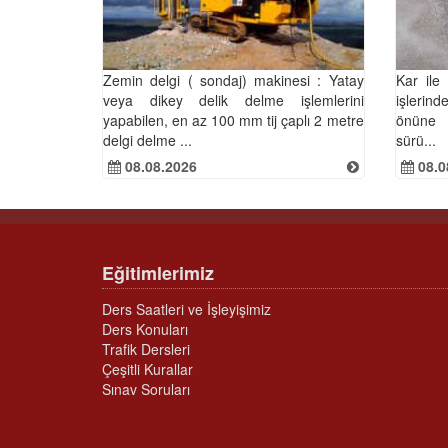
Zemin delgi ( sondaj) makinesi : Yatay
Kar ile
veya dikey delik delme işlemlerini
işlerin
yapabilen, en az 100 mm tij çaplı 2 metre
önüne 
delgi delme ...
sürü...
08.08.2026
08.0
Eğitimlerimiz
Ders Saatleri ve İşleyişimiz
Ders Konuları
Trafik Dersleri
Çeşitli Kurallar
Sınav Soruları