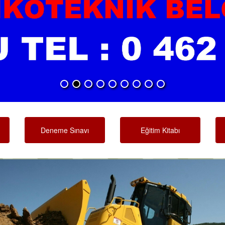
Deneme Sınavı
Eğitim Kitabı