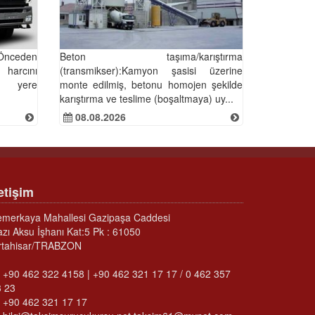
Önceden
Beton taşıma/karıştırma
 harcını
(transmikser):Kamyon şasisi üzerine
ğı yere
monte edilmiş, betonu homojen şekilde
karıştırma ve teslime (boşaltmaya) uy...
08.08.2026
letişim
emerkaya Mahallesi Gazipaşa Caddesi
zı Aksu İşhanı Kat:5 Pk : 61050
rtahisar/TRABZON
+90 462 322 4158 | +90 462 321 17 17 / 0 462 357
3 23
+90 462 321 17 17