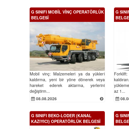
G SINIFI MOBİL VİNÇ OPERATÖRLÜK
G SIN
BELGESİ
BELGE
Mobil vinç: Malzemeleri ya da yükleri
Forklift
kaldırma, yeni bir yöne dönerek veya
kaldıra
hareket ederek aktarma, yerlerini
yükleme
değiştirm...
az 1...
08.08.2026
08.0
G SINIFI BEKO-LODER (KANAL
G SIN
KAZIYICI) OPERATÖRLÜK BELGESİ
BELGE