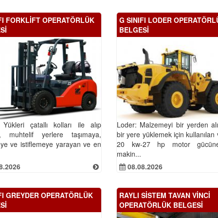
IFI FORKLİFT OPERATÖRLÜK
G SINIFI LODER OPERATÖRL
Sİ
BELGESİ
: Yükleri çatallı kolları ile alıp
Loder: Malzemeyi bir yerden al
n, muhtelif yerlere taşımaya,
bir yere yüklemek için kullanılan
ye ve istiflemeye yarayan ve en
20 kw-27 hp motor gücün
makin...
8.2026
08.08.2026
IFI GREYDER OPERATÖRLÜK
RAYLI SİSTEM TAVAN VİNCİ
Sİ
OPERATÖRLÜK BELGESİ