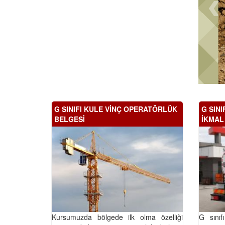
G SINIFI KULE VİNÇ OPERATÖRLÜK
G SINI
BELGESİ
İKMAL
Kursumuzda bölgede ilk olma özelliği
G sınıfı