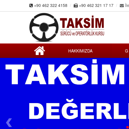
+90 462 322 4158
+90 462 321 17 17
İle
HAKKIMIZDA
G