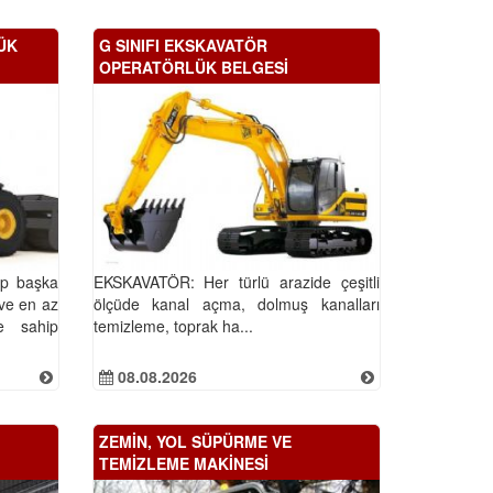
ÜK
G SINIFI EKSKAVATÖR
OPERATÖRLÜK BELGESİ
ıp başka
EKSKAVATÖR: Her türlü arazide çeşitli
 ve en az
ölçüde kanal açma, dolmuş kanalları
e sahip
temizleme, toprak ha...
08.08.2026
ZEMİN, YOL SÜPÜRME VE
TEMİZLEME MAKİNESİ